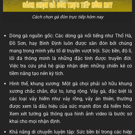
Cách chọn gà đòn trực tiếp hôm nay
Dòng gà nguồn gốc: Các dòng gà nổi tiếng như Thổ Hà,
Đồ Sơn, hay Bình Định luôn được săn đón bởi chúng
mang trong mình yếu tố di truyền vượt trội. Sức bền, độ lì,
lối đá thông minh là những đặc tính được truyền đời.
Việc tra cứu phả hệ giúp nhận diện những chiến kê có
tiềm năng tạo nên kỳ tích.
Hình thể, khung xương: Một gà chọi phải sở hữu khung
xương chắc chắn, đùi to, lưng rộng. Vảy gà, đặc biệt là
các loại vảy hiếm như vảy rồng, vảy án thiên, thường
được xem là dấu hiệu của sức mạnh đòn đá hiểm hóc.
Xem xét tướng gà thông qua hình ảnh video là bước sơ
khai cho mọi nhận định.
Khả năng di chuyển luyện tập: Sức bền bỉ trong các hiệp