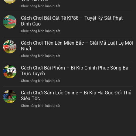
Chức năng bình luận bị tắt
ở
Cách
Chơi
Cách Chơi Bài Cát Tê KP88 – Tuyệt Kỹ Sát Phạt
Bài
Đỉnh Cao
Uno
Chức năng bình luận bị tắt
ở
–
Cách
Hướng
Chơi
Cách Chơi Tiến Lên Miền Bắc – Giải Mã Luật Lệ Mới
Dẫn
Bài
Chi
Nhất
Cát
Tiết
Chức năng bình luận bị tắt
ở
Tê
Từ
Cách
KP88
A-
Chơi
Cách Chơi Bài Phỏm – Bí Kíp Chinh Phục Sòng Bài
–
Z
Tiến
Tuyệt
Trực Tuyến
Cho
Lên
Kỹ
Tân
Chức năng bình luận bị tắt
ở
Miền
Sát
Thủ
Cách
Bắc
Phạt
Chơi
Cách Chơi Sâm Lốc Online – Bí Kíp Hạ Gục Đối Thủ
–
Đỉnh
Bài
Giải
Siêu Tốc
Cao
Phỏm
Mã
Chức năng bình luận bị tắt
ở
–
Luật
Cách
Bí
Lệ
Chơi
Kíp
Mới
Sâm
Chinh
Nhất
Lốc
Phục
Online
Sòng