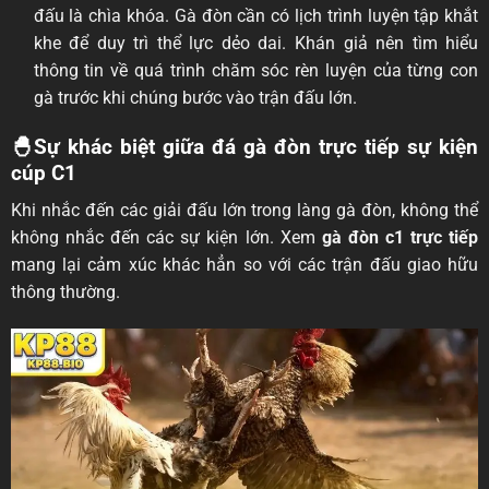
đấu là chìa khóa. Gà đòn cần có lịch trình luyện tập khắt
khe để duy trì thể lực dẻo dai. Khán giả nên tìm hiểu
thông tin về quá trình chăm sóc rèn luyện của từng con
gà trước khi chúng bước vào trận đấu lớn.
🐣Sự khác biệt giữa đá gà đòn trực tiếp sự kiện
cúp C1
Khi nhắc đến các giải đấu lớn trong làng gà đòn, không thể
không nhắc đến các sự kiện lớn. Xem
gà đòn c1 trực tiếp
mang lại cảm xúc khác hẳn so với các trận đấu giao hữu
thông thường.