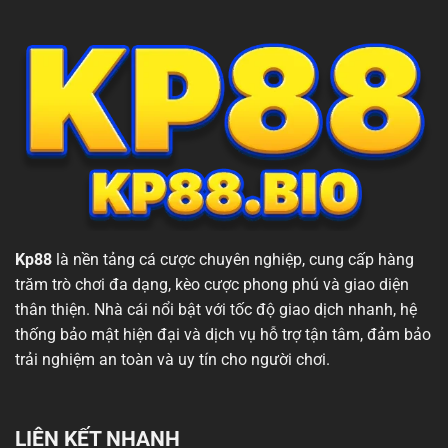
–
Bài
Bí
Trực
Kíp
Tuyến
Hạ
Gục
Đối
Thủ
Siêu
Tốc
Kp88
là nền tảng cá cược chuyên nghiệp, cung cấp hàng
trăm trò chơi đa dạng, kèo cược phong phú và giao diện
thân thiện. Nhà cái nổi bật với tốc độ giao dịch nhanh, hệ
thống bảo mật hiện đại và dịch vụ hỗ trợ tận tâm, đảm bảo
trải nghiệm an toàn và uy tín cho người chơi.
LIÊN KẾT NHANH