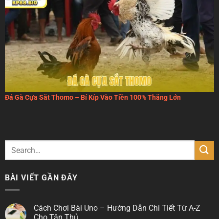
Đá Gà Cựa Sắt Thomo – Bí Kíp Vào Tiền 100% Thắng Lớn
BÀI VIẾT GẦN ĐÂY
Cách Chơi Bài Uno – Hướng Dẫn Chi Tiết Từ A-Z
Cho Tân Thủ