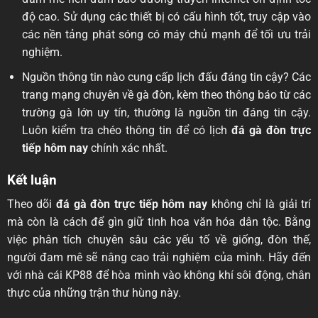
độ cao. Sử dụng các thiết bị có cấu hình tốt, truy cập vào
các nền tảng phát sóng có máy chủ mạnh để tối ưu trải
nghiệm.
Nguồn thông tin nào cung cấp lịch đấu đáng tin cậy? Các
trang mạng chuyên về gà đòn, kèm theo thông báo từ các
trường gà lớn uy tín, thường là nguồn tin đáng tin cậy.
Luôn kiểm tra chéo thông tin để có lịch
đá gà đòn trực
tiếp hôm nay
chính xác nhất.
Kết luận
Theo dõi
đá gà đòn trực tiếp hôm nay
không chỉ là giải trí
mà còn là cách để gìn giữ tinh hoa văn hóa dân tộc. Bằng
việc phân tích chuyên sâu các yếu tố về giống, đòn thế,
người đam mê sẽ nâng cao trải nghiệm của mình. Hãy đến
với nhà cái KP88 để hòa mình vào không khí sôi động, chân
thực của những trận thư hùng này.