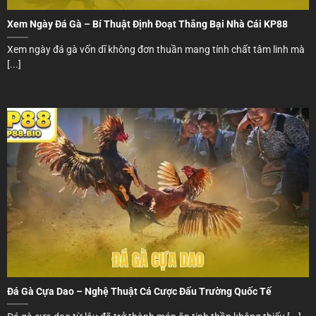
ưu hiệu suất từ đó mang về chiến thắng một cách thuyết
phục nhất.
Xem Ngày Đá Gà – Bí Thuật Định Đoạt Thắng Bại Nhà Cái KP88
Xem ngày đá gà vốn dĩ không đơn thuần mang tính chất tâm linh mà
[...]
Tuyệt chiêu chơi game bài KP88 đỉnh chóp
🧠Hiểu rõ luật chơi và biến thể của từng game bài trước
khi đặt cược
Điều cơ bản nhưng quan trọng nhất chính là phải nắm
Đá Gà Cựa Dao – Nghệ Thuật Cá Cược Đấu Trường Quốc Tế
chắc luật chơi. Mỗi game bài KP88 như Tiến Lên Miền