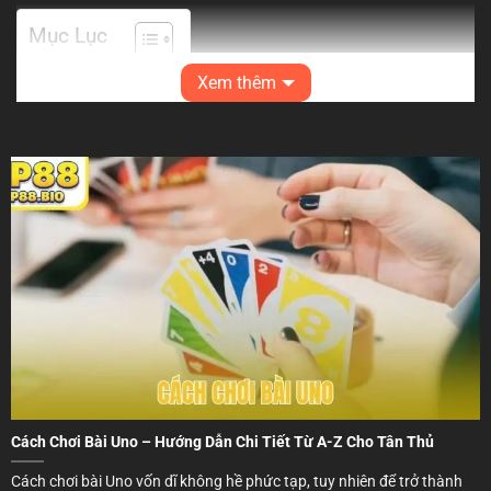
Mục Lục
Xem thêm
🍄Điểm mặt các sảnh game bài KP88 uy tín
KP88 hợp tác với các nhà cung cấp sảnh
game bài KP88
hàng đầu thế giới để mang lại chất lượng trải nghiệm vượt
trội. Mỗi sảnh có một phong cách thiết kế ưu điểm riêng
biệt:
Cách Chơi Bài Uno – Hướng Dẫn Chi Tiết Từ A-Z Cho Tân Thủ
Cách chơi bài Uno vốn dĩ không hề phức tạp, tuy nhiên để trở thành