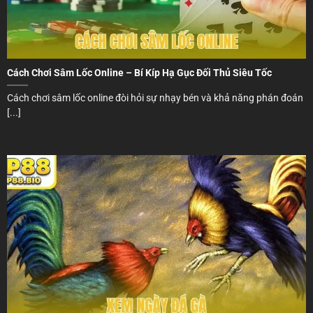
chóng).
mức đặt khác nhau.
Tiến
Trò chơi thẻ bài dân
Đòi hỏi tư duy chiến thuật sắp
Lên
gian quen thuộc nhất.
xếp bài và khả năng đọc vị đối
Miền
Tái hiện sống động công
phương.
Nam
bằng.
Cách Chơi Sâm Lốc Online – Bí Kíp Hạ Gục Đối Thủ Siêu Tốc
Một trò trí tuệ đòi hỏi sự
Cách chơi sâm lốc online đòi hỏi sự nhạy bén và khả năng phán đoán
tính toán. Giao diện trực
Khả năng tính toán và suy luận
Phỏm
[...]
quan, dễ theo dõi bài đã
đóng vai trò then chốt.
đánh.
Lựa chọn lý tưởng cho những ai
Phiên bản Xì Tố cổ điển.
muốn trải nghiệm sự căng
Xì tố
Tập trung vào kỹ năng
thẳng hồi hộp của những ván
tố tiền hay tâm lý chiến.
bài đối đầu trực tiếp.
🐚Mẹo chơi game bài KP88 bất bại như cao thủ
Để chinh phục đỉnh cao trong các game bài KP88, việc
nắm vững chiến thuật là yếu tố then chốt, không chỉ dựa
vào may mắn. Dưới đây là những mẹo vàng, những bí kíp
được đúc kết từ kinh nghiệm thực chiến, giúp anh em tối