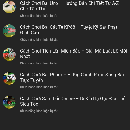
Cách Chơi Bài Uno – Hướng Dẫn Chi Tiết Từ A-Z
Cho Tân Thủ
Chức năng bình luận bị tắt
ở
Cách
Chơi
Cách Chơi Bài Cát Tê KP88 – Tuyệt Kỹ Sát Phạt
Bài
Đỉnh Cao
Uno
Chức năng bình luận bị tắt
ở
–
Cách
Hướng
Chơi
Cách Chơi Tiến Lên Miền Bắc – Giải Mã Luật Lệ Mới
Dẫn
Bài
Chi
Nhất
Cát
Tiết
Chức năng bình luận bị tắt
ở
Tê
Từ
Cách
KP88
A-
Chơi
Cách Chơi Bài Phỏm – Bí Kíp Chinh Phục Sòng Bài
–
Z
Tiến
Tuyệt
Trực Tuyến
Cho
Lên
Kỹ
Tân
Chức năng bình luận bị tắt
ở
Miền
Sát
Thủ
Cách
Bắc
Phạt
Chơi
Cách Chơi Sâm Lốc Online – Bí Kíp Hạ Gục Đối Thủ
–
Đỉnh
Bài
Giải
Siêu Tốc
Cao
Phỏm
Mã
Chức năng bình luận bị tắt
ở
–
Luật
Cách
Bí
Lệ
Chơi
Kíp
Mới
Sâm
Chinh
Nhất