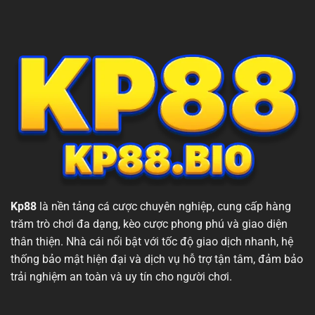
Lốc
Phục
Online
Sòng
–
Bài
Bí
Trực
Kíp
Tuyến
Hạ
Gục
Đối
Thủ
Siêu
Tốc
Kp88
là nền tảng cá cược chuyên nghiệp, cung cấp hàng
trăm trò chơi đa dạng, kèo cược phong phú và giao diện
thân thiện. Nhà cái nổi bật với tốc độ giao dịch nhanh, hệ
thống bảo mật hiện đại và dịch vụ hỗ trợ tận tâm, đảm bảo
trải nghiệm an toàn và uy tín cho người chơi.