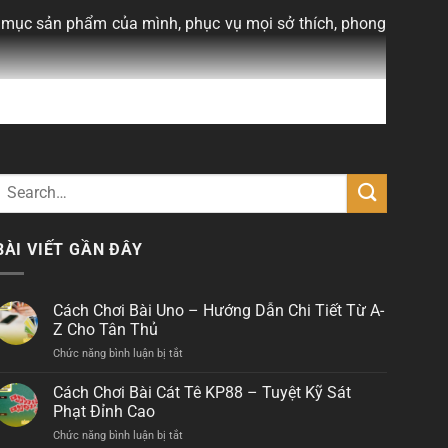
h mục sản phẩm của mình, phục vụ mọi sở thích, phong
BÀI VIẾT GẦN ĐÂY
Cách Chơi Bài Uno – Hướng Dẫn Chi Tiết Từ A-
Z Cho Tân Thủ
Chức năng bình luận bị tắt
ở
Cách
Chơi
Cách Chơi Bài Cát Tê KP88 – Tuyệt Kỹ Sát
Bài
Phạt Đỉnh Cao
Uno
Chức năng bình luận bị tắt
ở
–