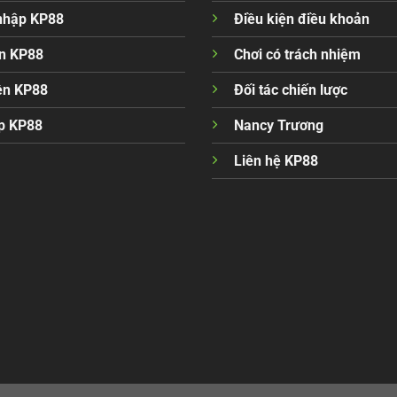
ng. Điều này mang lại sự linh hoạt, lựa chọn đa dạng hơn cho
nhập KP88
Điều kiện điều khoản
ền KP88
Chơi có trách nhiệm
ền KP88
Đối tác chiến lược
p KP88
Nancy Trương
Liên hệ KP88