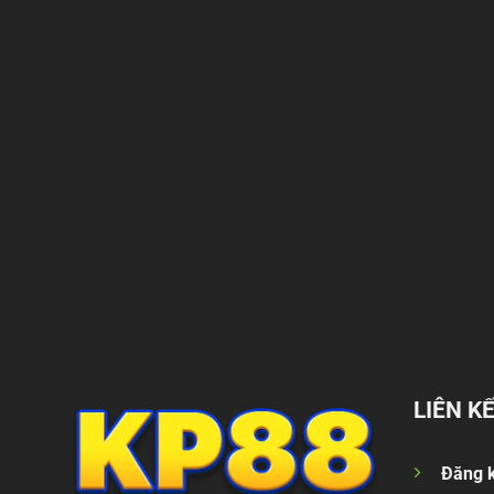
🍸Xổ số miền Bắc và miền Nam truyền thố
Khu vực
xổ số KP88
cung cấp đầy đủ các loại hình đặ
cược lô hai số, lô ba số, lô xiên, đề đầu/đuôi với tỷ 
ưu tiên hàng đầu tại nhà cái này.
😯Quay số miền Trung, xổ số miền Nam
Ngoài ra,
xổ số KP88
cũng cung cấp đầy đủ kết quả, l
miền được KP88 cập nhật chính xác, kịp thời, giúp ngư
này.
LIÊN K
❄️Xổ số nước ngoài, hình thức quay số
Đăng 
Thương hiệu còn mở rộng sang các sản phẩm quay số 