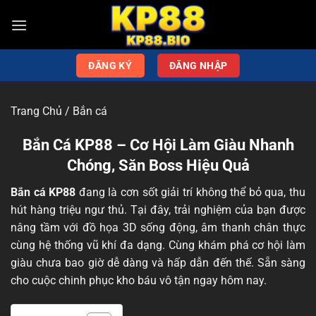
ĐĂNG KÝ
ĐĂNG NHẬP
Trang Chủ
/
Bắn cá
Bắn Cá KP88 – Cơ Hội Làm Giàu Nhanh
Chóng, Săn Boss Hiệu Quả
Bắn cá
KP88
đang là cơn sốt giải trí không thể bỏ qua, thu
hút hàng triệu ngư thủ. Tại đây, trải nghiệm của bạn được
nâng tầm với đồ họa 3D sống động, âm thanh chân thực
cùng hệ thống vũ khí đa dạng. Cùng khám phá cơ hội làm
giàu chưa bao giờ dễ dàng và hấp dẫn đến thế. Sẵn sàng
cho cuộc chinh phục kho báu vô tận ngay hôm nay.