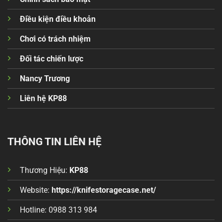
tiền sử vào đại dương. Thay vì cá, người chơi sẽ săn bắn
các loài sinh vật biển khổng lồ mang hình dáng khủng long
Điều kiện điều khoản
như Plesiosaur hay Mosasaurus. Sự mới lạ trong chủ đề và
Chơi có trách nhiệm
thiết kế boss tạo nên một sức hút mạnh mẽ. Game thường
có cơ chế hệ số nhân thưởng khi hạ gục thành công một số
Đối tác chiến lược
loại khủng long nhất định, giúp tăng vọt giá trị thu hoạch.
Nancy Trương
🍂Chiến thuật không thể bỏ qua khi chơi bắn cá
Liên hệ KP88
KP88
Để tối đa hóa lợi nhuận tại
bắn cá KP88
, việc áp dụng các
chiến thuật thông minh là điều kiện tiên quyết. Săn cá
THÔNG TIN LIÊN HỆ
không chỉ là may rủi, mà còn là một nghệ thuật tính toán:
Thương Hiệu:
KP88
Website:
https://knifestoragecase.net/
Hotline: 0988 313 984