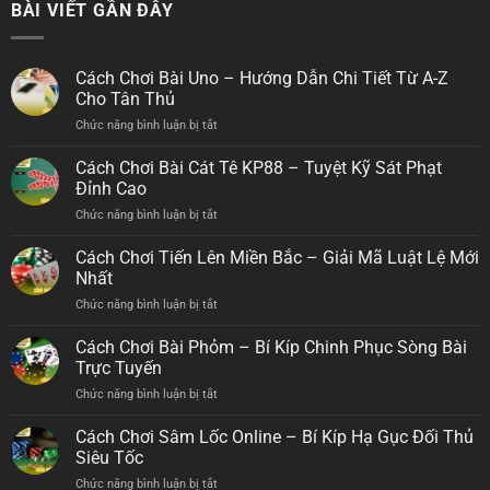
Dễ dàng tiếp cận, cung
BÀI VIẾT GẦN ĐÂY
phù hợp với cả người mới. Tập
cấp công cụ để người
JDB
trung vào trải nghiệm mượt mà
chơi nâng cao hiệu
cùng hệ thống vũ khí nâng cấp đa
suất săn bắn.
dạng.
Cách Chơi Bài Uno – Hướng Dẫn Chi Tiết Từ A-Z
Cho Tân Thủ
Hiệu suất ổn định, tối
Mang đến các trò chơi săn cá với
Chức năng bình luận bị tắt
ở
ưu hóa mọi cơ hội
CQ9
tốc độ cao, hiệu ứng âm thanh
Cách
thanh toán mà không
sống động.
Chơi
Cách Chơi Bài Cát Tê KP88 – Tuyệt Kỹ Sát Phạt
bị gián đoạn.
Bài
Đỉnh Cao
Uno
Làm cho trải nghiệm
Chức năng bình luận bị tắt
ở
–
TP,
bắn cá KP88 trở nên
Cách
Cung cấp sự đa dạng về chủ đề,
Hướng
FA
phong phú hơn bao giờ
Chơi
Cách Chơi Tiến Lên Miền Bắc – Giải Mã Luật Lệ Mới
từ cổ điển đến hiện đại.
Dẫn
CHAI
hết, đáp ứng mọi sở
Bài
Chi
Nhất
thích.
Cát
Tiết
Chức năng bình luận bị tắt
ở
Tê
Từ
Cách
KP88
A-
🪾Những tựa game bắn cá KP88 đáng chơi nhất
Chơi
Cách Chơi Bài Phỏm – Bí Kíp Chinh Phục Sòng Bài
–
Z
Tiến
Tuyệt
Trực Tuyến
Cho
Bắn cá KP88 – Nơi những cuộc săn lùng đầy kịch tính
Lên
Kỹ
Tân
Chức năng bình luận bị tắt
ở
Miền
đang chờ đợi. Các trò chơi bắn cá hiện nay đã vượt xa khỏi
Sát
Thủ
Cách
Bắc
Phạt
lối chơi truyền thống, tích hợp đồ họa 3D sống động và vô
Chơi
Cách Chơi Sâm Lốc Online – Bí Kíp Hạ Gục Đối Thủ
–
Đỉnh
Bài
số tính năng thưởng lớn, biến mỗi lần thả xu thành một
Giải
Siêu Tốc
Cao
Phỏm
Mã
chiến thuật thông minh để chinh phục những loài cá giá trị.
Chức năng bình luận bị tắt
ở
–