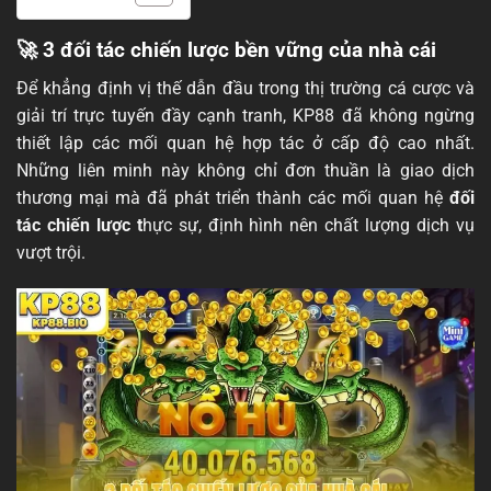
🚀 3 đối tác chiến lược bền vững của nhà cái
Để khẳng định vị thế dẫn đầu trong thị trường cá cược và
giải trí trực tuyến đầy cạnh tranh, KP88 đã không ngừng
thiết lập các mối quan hệ hợp tác ở cấp độ cao nhất.
Những liên minh này không chỉ đơn thuần là giao dịch
thương mại mà đã phát triển thành các mối quan hệ
đối
tác chiến lược t
hực sự, định hình nên chất lượng dịch vụ
vượt trội.