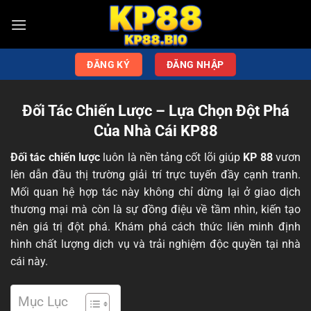
ĐĂNG KÝ
ĐĂNG NHẬP
Đối Tác Chiến Lược – Lựa Chọn Đột Phá
Của Nhà Cái KP88
Đối tác chiến lược
luôn là nền tảng cốt lõi giúp
KP 88
vươn
lên dẫn đầu thị trường giải trí trực tuyến đầy cạnh tranh.
Mối quan hệ hợp tác này không chỉ dừng lại ở giao dịch
thương mại mà còn là sự đồng điệu về tầm nhìn, kiến tạo
nên giá trị đột phá. Khám phá cách thức liên minh định
hình chất lượng dịch vụ và trải nghiệm độc quyền tại nhà
cái này.
Mục Lục