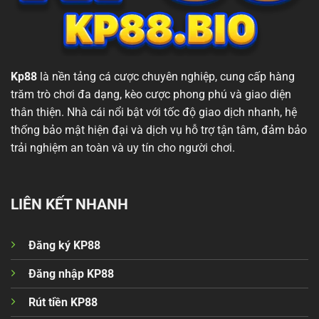
Kp88
là nền tảng cá cược chuyên nghiệp, cung cấp hàng
trăm trò chơi đa dạng, kèo cược phong phú và giao diện
thân thiện. Nhà cái nổi bật với tốc độ giao dịch nhanh, hệ
thống bảo mật hiện đại và dịch vụ hỗ trợ tận tâm, đảm bảo
trải nghiệm an toàn và uy tín cho người chơi.
LIÊN KẾT NHANH
Đăng ký KP88
Đăng nhập KP88
Rút tiền KP88