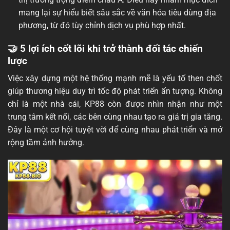
mang lại sự hiểu biết sâu sắc về văn hóa tiêu dùng địa
phương, từ đó tùy chỉnh dịch vụ phù hợp nhất.
🤝 5 lợi ích cốt lõi khi trở thành đối tác chiến
lược
Việc xây dựng một hệ thống mạnh mẽ là yếu tố then chốt
giúp thương hiệu duy trì tốc độ phát triển ấn tượng. Không
chỉ là một nhà cái, KP88 còn được nhìn nhận như một
trung tâm kết nối, các bên cùng nhau tạo ra giá trị gia tăng.
Đây là một cơ hội tuyệt vời để cùng nhau phát triển và mở
rộng tầm ảnh hưởng.