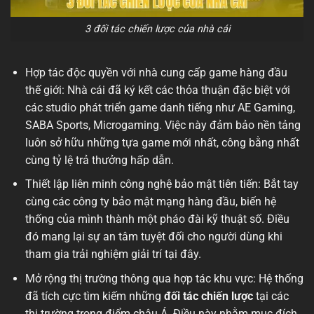
3 đối tác chiến lược của nhà cái
Hợp tác độc quyền với nhà cung cấp game hàng đầu
thế giới: Nhà cái đã ký kết các thỏa thuận đặc biệt với
các studio phát triển game danh tiếng như AE Gaming,
SABA Sports, Microgaming. Việc này đảm bảo nền tảng
luôn sở hữu những tựa game mới nhất, công bằng nhất
cùng tỷ lệ trả thưởng hấp dẫn.
Thiết lập liên minh công nghệ bảo mật tiên tiến: Bắt tay
cùng các công ty bảo mật mạng hàng đầu, biến hệ
thống của mình thành một pháo đài kỹ thuật số. Điều
đó mang lại sự an tâm tuyệt đối cho người dùng khi
tham gia trải nghiệm giải trí tại đây.
Mở rộng thị trường thông qua hợp tác khu vực: Hệ thống
đã tích cực tìm kiếm những
đối tác chiến lược
tại các
thị trường trọng điểm châu Á. Điều này nhằm mục đích