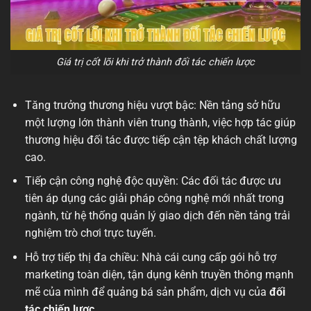
Giá trị cốt lõi khi trở thành đối tác chiến lược
Tăng trưởng thương hiệu vượt bậc: Nền tảng sở hữu
một lượng lớn thành viên trung thành, việc hợp tác giúp
thương hiệu đối tác được tiếp cận tệp khách chất lượng
cao.
Tiếp cận công nghệ độc quyền: Các đối tác được ưu
tiên áp dụng các giải pháp công nghệ mới nhất trong
ngành, từ hệ thống quản lý giao dịch đến nền tảng trải
nghiệm trò chơi trực tuyến.
Hỗ trợ tiếp thị đa chiều: Nhà cái cung cấp gói hỗ trợ
marketing toàn diện, tận dụng kênh truyền thông mạnh
mẽ của mình để quảng bá sản phẩm, dịch vụ của
đối
tác chiến lược
.