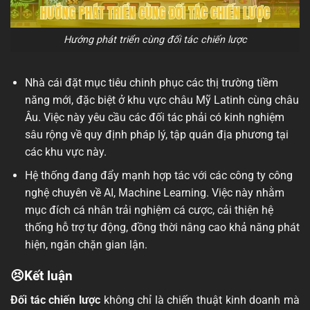
Hướng phát triển cùng đối tác chiến lược
Nhà cái đặt mục tiêu chinh phục các thị trường tiềm
năng mới, đặc biệt ở khu vực châu Mỹ Latinh cùng châu
Âu. Việc này yêu cầu các đối tác phải có kinh nghiệm
sâu rộng về quy định pháp lý, tập quán địa phương tại
các khu vực này.
Hệ thống đang đẩy mạnh hợp tác với các công ty công
nghệ chuyên về AI, Machine Learning. Việc này nhằm
mục đích cá nhân trải nghiệm cá cược, cải thiện hệ
thống hỗ trợ tự động, đồng thời nâng cao khả năng phát
hiện, ngăn chặn gian lận.
😣Kết luận
Đối tác chiến lược
không chỉ là chiến thuật kinh doanh mà