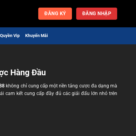
ĐĂNG KÝ
ĐĂNG NHẬP
 Quyền Vip
Khuyến Mãi
ược Hàng Đầu
88
không chỉ cung cấp một nền tảng cược đa dạng mà
ái cam kết cung cấp đầy đủ các giải đấu lớn nhỏ trên