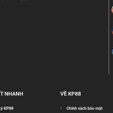
3 sảnh Esport KP88 chủ lực
hiện đại
ốc độ tải nhanh, tập trung vào các giải đấu lớn, quy mô toàn cầ
 CS:GO.
 linh hoạt, cho phép đặt cược ngay cả khi trận đấu đang diễn ra
mọi bộ môn
thao điện tử. Không chỉ dừng lại ở các game MOBA hay FPS t
ẾT NHANH
VỀ KP88
 di động phổ biến.
ký KP88
Chính sách bảo mật
mới, các loại kèo cược mới lạ. Đây là nơi lý tưởng cho những 